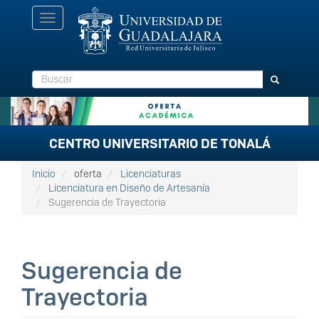
Pasar
Toggle
al
navigation
contenido
principal
Buscar
Buscar
CENTRO UNIVERSITARIO DE TONALÁ
Inicio
oferta
Licenciaturas
Licenciatura en Diseño de Artesanía
Sugerencia de Trayectoria
Sugerencia de
Trayectoria