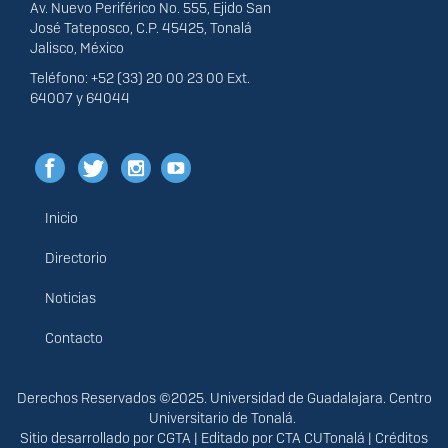
Av. Nuevo Periférico No. 555, Ejido San
José Tateposco, C.P. 45425, Tonalá
Jalisco, México
Teléfono: +52 (33) 20 00 23 00 Ext.
64007 y 64044
Inicio
Menú
principal
Directorio
Noticias
Contacto
Derechos
Derechos Reservados ©2025. Universidad de Guadalajara. Centro
Universitario de Tonalá.
Sitio desarrollado por
CGTA
| Editado por
CTA CUTonalá
|
Créditos