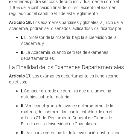
exámenes podrá ser considerado individualmente como el
100%
de la calificación final del cu
rso, excepto el examen
regulado por el capítulo VIII de este reglamento.
Artículo 16.
Los exámenes parciales y globales, a juicio de la
Academia, podrán ser diseñados, aplicados y calificados por:
I.
El profesor de la ma
teria, bajo la supervisión de la
Ac
ademia, y
II.
La Academia, cuando se trate de exámenes
departamentales.
La Finalidad de los
Exámenes Departamentales
Artículo 17.
Los exámenes departamentales tienen como
objetivos:
I.
Conocer el grado de dominio que el alumno ha
obtenido sobre la materia;
II.
Verificar el grado de avance del programa de la
materia, de conformidad con
lo establecido en el
artículo 21 del Reg
lamento General de Planes de
Estudio de la Universidad de Guadalajara;
III.
Aplicarse como parte de la evaluación institucional,