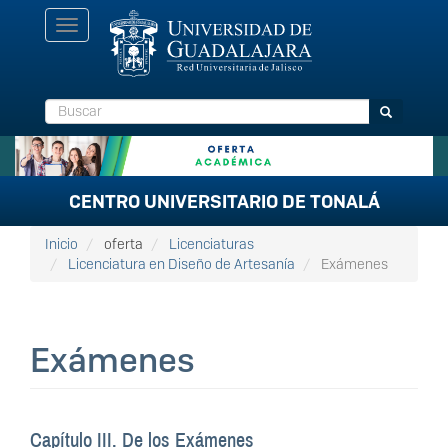
Pasar
Toggle
al
navigation
contenido
principal
Buscar
Buscar
CENTRO UNIVERSITARIO DE TONALÁ
Inicio
oferta
Licenciaturas
Licenciatura en Diseño de Artesanía
Exámenes
Exámenes
Capítulo III. De los Exámenes