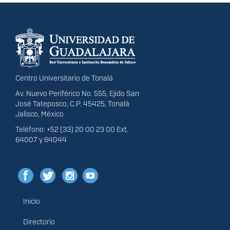
Información del
portal
Centro Universitario de Tonalá
Av. Nuevo Periférico No. 555, Ejido San
José Tateposco, C.P. 45425, Tonalá
Jalisco, México
Teléfono: +52 (33) 20 00 23 00 Ext.
64007 y 64044
Inicio
Menú
principal
Directorio