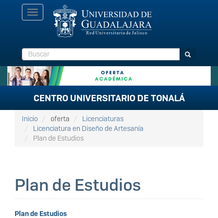
Pasar
Toggle
al
navigation
contenido
principal
Buscar
Buscar
CENTRO UNIVERSITARIO DE TONALÁ
Inicio
oferta
Licenciaturas
Licenciatura en Diseño de Artesanía
Plan de Estudios
Plan de Estudios
Plan de Estudios