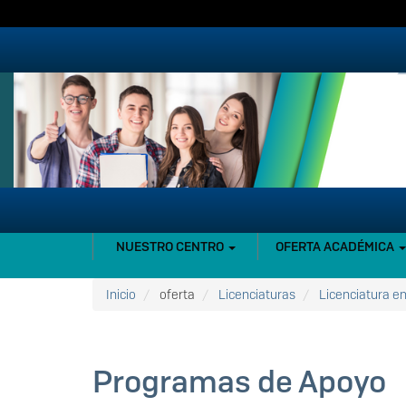
Pasar
al
contenido
principal
NAVEGACIÓN
NUESTRO CENTRO
OFERTA ACADÉMICA
PRINCIPAL
Inicio
oferta
Licenciaturas
Licenciatura e
Programas de Apoyo