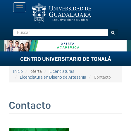
Pasar
Toggle
al
navigation
contenido
principal
Buscar
Buscar
CENTRO UNIVERSITARIO DE TONALÁ
Inicio
oferta
Licenciaturas
Licenciatura en Diseño de Artesanía
Contacto
Contacto