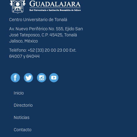
portal
Centro Universitario de Tonalá
Av. Nuevo Periférico No. 555, Ejido San
José Tateposco, C.P. 45425, Tonalá
Jalisco, México
Teléfono: +52 (33) 20 00 23 00 Ext.
64007 y 64044
Inicio
Menú
principal
Directorio
Noticias
Contacto