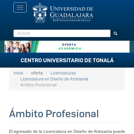
Pasar
Toggle
al
navigation
contenido
principal
Buscar
Buscar
CENTRO UNIVERSITARIO DE TONALÁ
Inicio
oferta
Licenciaturas
Licenciatura en Diseño de Artesanía
Ámbito Profesional
Ámbito Profesional
El egresado de la Licenciatura en Diseño de Artesanía puede