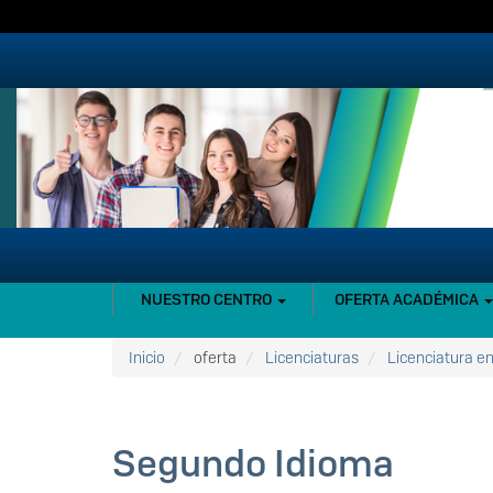
Pasar
al
contenido
principal
NAVEGACIÓN
NUESTRO CENTRO
OFERTA ACADÉMICA
PRINCIPAL
Inicio
oferta
Licenciaturas
Licenciatura e
Segundo Idioma