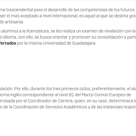
ma trascendental para el desarrollo de las competencias de los futuros
er el más aceptado a nivel internacional, es aquel al que se destina gr
de artesanía.
alumnos a la licenciatura, se les realiza un examen de nivelación con la
ho idioma; con ello, se busca orientar y promover su consolidación a parti
fertados
por la misma Universidad de Guadalajara:
tulación. Por ello, durante los tres primeros ciclos, preferentemente, el 
dioma inglés correspondiente al nivel B1 del Marco Común Europeo de
ervisada por el Coordinador de Carrera, quien, en su caso, determinará l
o de la Coordinación de Servicios Académicos y de las instancias respo