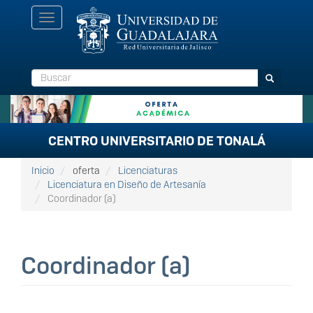
Pasar
Toggle
al
navigation
contenido
principal
Buscar
Buscar
CENTRO UNIVERSITARIO DE TONALÁ
Inicio
oferta
Licenciaturas
Licenciatura en Diseño de Artesanía
Coordinador (a)
Coordinador (a)