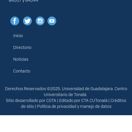
64007 y 64044
Inicio
Menú
principal
Directorio
Noticias
Contacto
Derechos
Derechos Reservados ©2025. Universidad de Guadalajara. Centro
Universitario de Tonalá.
Sitio desarrollado por
CGTA
| Editado por
CTA CUTonalá
|
Créditos
de sitio
|
Política de privacidad y manejo de datos