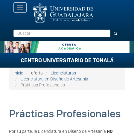
Pasar
Toggle
al
navigation
contenido
principal
Buscar
Buscar
CENTRO UNIVERSITARIO DE TONALÁ
Inicio
oferta
Licenciaturas
Licenciatura en Diseño de Artesanía
Prácticas Profesionales
Prácticas Profesionales
Por su parte, la Licenciatura en Diseño de Artesanía
NO