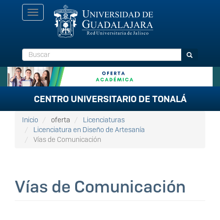
Pasar
Toggle
al
navigation
contenido
principal
Buscar
Buscar
CENTRO UNIVERSITARIO DE TONALÁ
Inicio
oferta
Licenciaturas
Licenciatura en Diseño de Artesanía
Vías de Comunicación
Vías de Comunicación