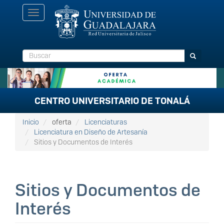
Pasar
Toggle
al
navigation
contenido
principal
Buscar
Buscar
CENTRO UNIVERSITARIO DE TONALÁ
Inicio
oferta
Licenciaturas
Licenciatura en Diseño de Artesanía
Sitios y Documentos de Interés
Sitios y Documentos de
Interés