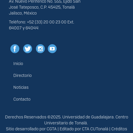
Av. Nuevo Periférico No. 555, Ejido San
José Tateposco, C.P. 45425, Tonalá
Jalisco, México
Teléfono: +52 (33) 20 00 23 00 Ext.
64007 y 64044
Inicio
Menú
principal
Directorio
Noticias
Contacto
Derechos
Derechos Reservados ©2025. Universidad de Guadalajara. Centro
Universitario de Tonalá.
Sitio desarrollado por
CGTA
| Editado por
CTA CUTonalá
|
Créditos