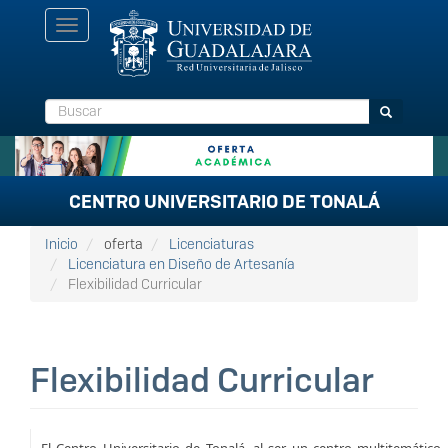
Pasar
Toggle
al
navigation
contenido
principal
Buscar
Buscar
CENTRO UNIVERSITARIO DE TONALÁ
Inicio
oferta
Licenciaturas
Licenciatura en Diseño de Artesanía
Flexibilidad Curricular
Flexibilidad Curricular