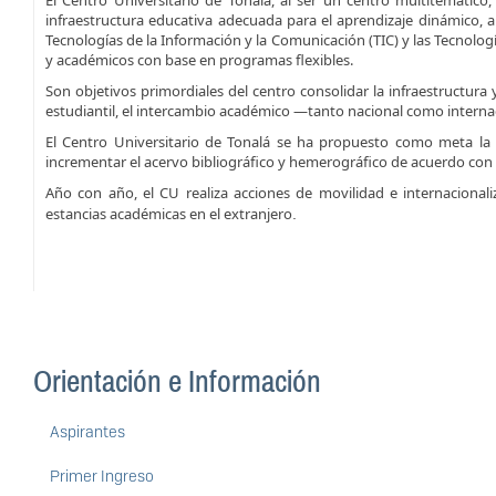
El Centro Universitario de Tonalá, al ser un centro multitemátic
infraestructura educativa adecuada para el aprendizaje dinámico, au
Tecnologías de la Información y la Comunicación (TIC) y las Tecnolo
y académicos con base en programas flexibles.
Son objetivos primordiales del centro consolidar la infraestructura
estudiantil, el intercambio académico —tanto nacional como
interna
El Centro Universitario de Tonalá se ha propuesto como meta la 
increm
entar el acervo bibliográfico y hemerográfico de acuerdo con
Año con año, el CU realiza acciones de movilidad e internacionali
estancias académicas en el extranjero
.
Orientación e Información
Aspirantes
Primer Ingreso