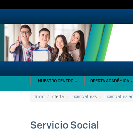
Pasar
al
contenido
principal
NAVEGACIÓN
NUESTRO CENTRO
OFERTA ACADÉMICA
PRINCIPAL
Inicio
oferta
Licenciaturas
Licenciatura e
Servicio Social