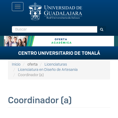
Pasar
Toggle
al
navigation
contenido
principal
Buscar
Buscar
CENTRO UNIVERSITARIO DE TONALÁ
Inicio
oferta
Licenciaturas
Licenciatura en Diseño de Artesanía
Coordinador (a)
Coordinador (a)