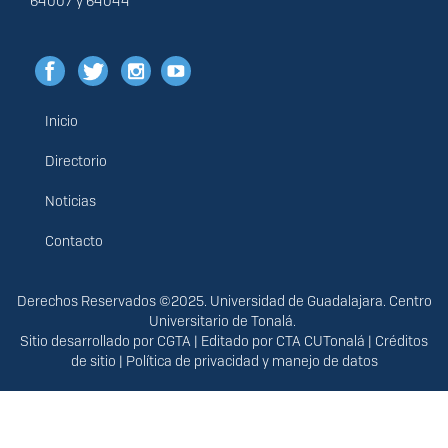
64007 y 64044
Inicio
Menú
principal
Directorio
Noticias
Contacto
Derechos
Derechos Reservados ©2025. Universidad de Guadalajara. Centro
Universitario de Tonalá.
Sitio desarrollado por
CGTA
| Editado por
CTA CUTonalá
|
Créditos
de sitio
|
Política de privacidad y manejo de datos