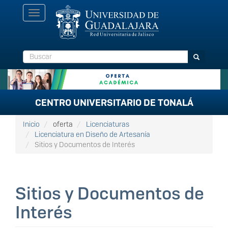
Pasar
Toggle
al
navigation
contenido
principal
Buscar
Buscar
CENTRO UNIVERSITARIO DE TONALÁ
Inicio
oferta
Licenciaturas
Licenciatura en Diseño de Artesanía
Sitios y Documentos de Interés
Sitios y Documentos de
Interés