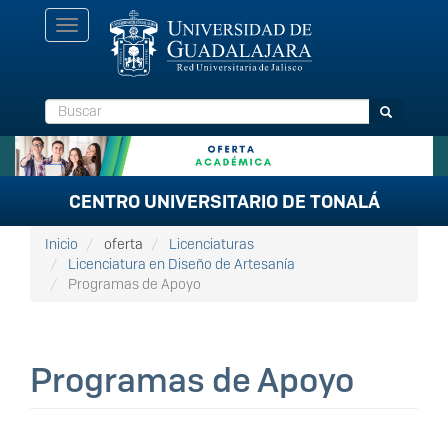
Pasar
Toggle
al
navigation
contenido
principal
Buscar
Buscar
CENTRO UNIVERSITARIO DE TONALÁ
Inicio
oferta
Licenciaturas
Licenciatura en Diseño de Artesanía
Programas de Apoyo
Programas de Apoyo