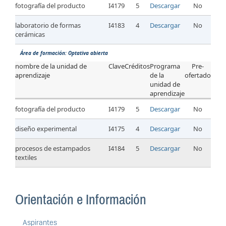
fotografía del producto
I4179
5
Descargar
No
laboratorio de formas
I4183
4
Descargar
No
cerámicas
Área de formación: Optativa abierta
nombre de la unidad de
Clave
Créditos
Programa
Pre-
aprendizaje
de la
ofertado
unidad de
aprendizaje
fotografía del producto
I4179
5
Descargar
No
diseño experimental
I4175
4
Descargar
No
procesos de estampados
I4184
5
Descargar
No
textiles
Orientación e Información
Aspirantes