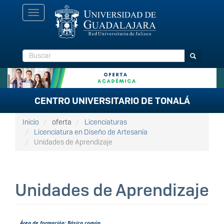
Pasar
Toggle
al
navigation
contenido
principal
Buscar
Buscar
CENTRO UNIVERSITARIO DE TONALÁ
Inicio
oferta
Licenciaturas
Licenciatura en Diseño de Artesanía
Unidades de Aprendizaje
Unidades de Aprendizaje
Área de formación: Básica común