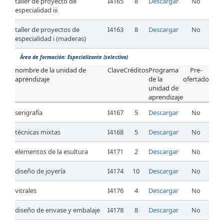
taller de proyecto de
I4165
8
Descargar
No
especialidad iii
taller de proyectos de
I4163
8
Descargar
No
especialidad i (maderas)
Área de formación: Especializante (selectiva)
nombre de la unidad de
Clave
Créditos
Programa
Pre-
aprendizaje
de la
ofertado
unidad de
aprendizaje
serigrafía
I4167
5
Descargar
No
técnicas mixtas
I4168
5
Descargar
No
elementos de la esultura
I4171
2
Descargar
No
diseño de joyería
I4174
10
Descargar
No
vitrales
I4176
4
Descargar
No
diseño de envase y embalaje
I4178
8
Descargar
No