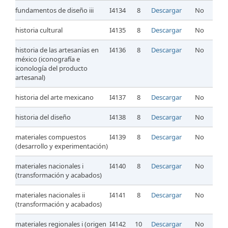
fundamentos de diseño iii
I4134
8
Descargar
No
historia cultural
I4135
8
Descargar
No
historia de las artesanías en
I4136
8
Descargar
No
méxico (iconografía e
iconología del producto
artesanal)
historia del arte mexicano
I4137
8
Descargar
No
historia del diseño
I4138
8
Descargar
No
materiales compuestos
I4139
8
Descargar
No
(desarrollo y experimentación)
materiales nacionales i
I4140
8
Descargar
No
(transformación y acabados)
materiales nacionales ii
I4141
8
Descargar
No
(transformación y acabados)
materiales regionales i (origen
I4142
10
Descargar
No