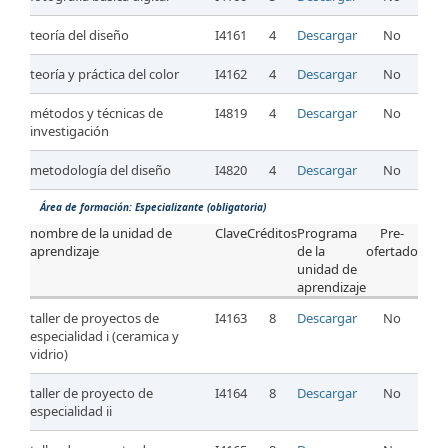
teoría del diseño
I4161
4
Descargar
No
teoría y práctica del color
I4162
4
Descargar
No
métodos y técnicas de
I4819
4
Descargar
No
investigación
metodología del diseño
I4820
4
Descargar
No
Área de formación: Especializante (obligatoria)
nombre de la unidad de
Clave
Créditos
Programa
Pre-
aprendizaje
de la
ofertado
unidad de
aprendizaje
taller de proyectos de
I4163
8
Descargar
No
especialidad i (ceramica y
vidrio)
taller de proyecto de
I4164
8
Descargar
No
especialidad ii