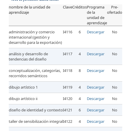
nombre de la unidad de
Clave
Créditos
Programa
Pre-
aprendizaje
de la
ofertado
unidad de
aprendizaje
administración y comercio
I4116
6
Descargar
No
internacional (gestión y
desarrollo para la exportación)
análisis y desarrollo de
I4117
4
Descargar
No
tendencias del diseño
conceptualización, categorías,
I4118
8
Descargar
No
recorridos semánticos
dibujo artístico 1
I4119
4
Descargar
No
dibujo artístico ii
I4120
4
Descargar
No
diseño de identidad y contexto
I4121
6
Descargar
No
taller de sensibilización integral
I4122
4
Descargar
No