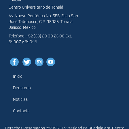
Centro Universitario de Tonalá
Av. Nuevo Periférico No. 555, Ejido San
José Tateposco, C.P. 45425, Tonalá
Jalisco, México
Teléfono: +52 (33) 20 00 23 00 Ext.
64007 y 64044
Inicio
Menú
principal
Directorio
Noticias
Contacto
Derechos
Derechos Reservados ©2025. Universidad de Guadalajara. Centro