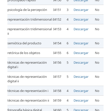
prototipado rápido
I4150
6
Descargar
No
psicología de la percepción
I4151
3
Descargar
No
representación tridimensional i
I4152
4
Descargar
No
representación tridimensional
I4153
4
Descargar
No
ii
semiótica del producto
I4154
6
Descargar
No
retórica de los objetos
I4155
6
Descargar
No
técnicas de representación
I4156
5
Descargar
No
digital i
técnicas de representación
I4157
5
Descargar
No
digital ii
técnicas de representación i
I4158
4
Descargar
No
técnicas de representación ii
I4159
4
Descargar
No
fotografía básica digital
I4160
5
Descargar
No