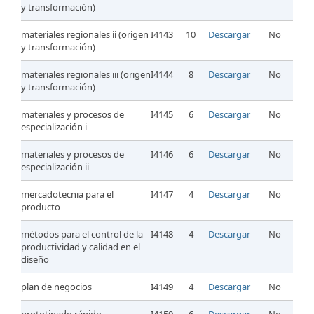
y transformación)
materiales regionales ii (origen
I4143
10
Descargar
No
y transformación)
materiales regionales iii (origen
I4144
8
Descargar
No
y transformación)
materiales y procesos de
I4145
6
Descargar
No
especialización i
materiales y procesos de
I4146
6
Descargar
No
especialización ii
mercadotecnia para el
I4147
4
Descargar
No
producto
métodos para el control de la
I4148
4
Descargar
No
productividad y calidad en el
diseño
plan de negocios
I4149
4
Descargar
No