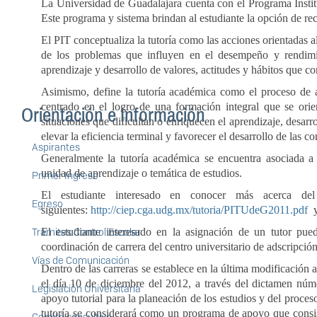
La Universidad de Guadalajara cuenta con el Programa Institu
Este programa y sistema brindan al estudiante la opción de reci
El PIT conceptualiza la tutoría como las acciones orientadas a
de los problemas que influyen en el desempeño y rendimie
aprendizaje y desarrollo de valores, actitudes y hábitos que c
Asimismo, define la tutoría académica como el proceso de 
centrado en el logro de una formación integral que se orie
Orientación e Información
situaciones que dificultan o enriquecen el aprendizaje, desarr
elevar la eficiencia terminal y favorecer el desarrollo de las c
Aspirantes
Generalmente la tutoría académica se encuentra asociada a 
unidad de aprendizaje o temática de estudios.
Primer Ingreso
El estudiante interesado en conocer más acerca del
Egreso
siguientes:
http://ciep.cga.udg.mx/tutoria/PITUdeG2011.pdf
El estudiante interesado en la asignación de un tutor pue
Trámites Control Escolar
coordinación de carrera del centro universitario de adscripción
Vías de Comunicación
Dentro de las carreras se establece en la última modificación 
el día 10 de diciembre del 2012, a través del dictamen núme
Legislación Universitaria
apoyo tutorial para la planeación de los estudios y del proce
tutoría se considerará como un programa de apoyo que cons