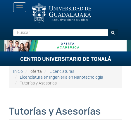
Pasar
Toggle
al
navigation
contenido
principal
Buscar
Buscar
CENTRO UNIVERSITARIO DE TONALÁ
Inicio
oferta
Licenciaturas
Licenciatura en Ingeniería en Nanotecnología
Tutorías y Asesorías
Tutorías y Asesorías