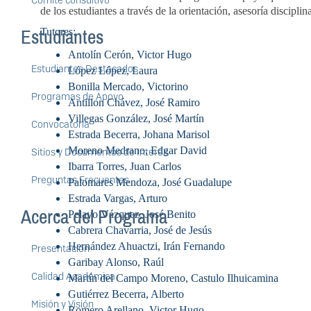
Comité consultivo
de los estudiantes a través de la orientación, asesoría discipli
Tutores:
Estudiantes
Antolín Cerón, Victor Hugo
Estudiantes Destacados
López López, Laura
Bonilla Mercado, Victorino
Programas de Apoyo
Antillon Chávez, José Ramiro
Villegas González, José Martín
Convocatoria
Estrada Becerra, Johana Marisol
Moreno Medrano, Edgar David
Sitios y Documentos de Interés
Ibarra Torres, Juan Carlos
Preguntas Frecuentes
Palomares Mendoza, José Guadalupe
Estrada Vargas, Arturo
Acerca del Programa
Pelayo Vázquez, José Benito
Cabrera Chavarria, José de Jesús
Hernández Ahuactzi, Irán Fernando
Presentación
Garibay Alonso, Raúl
Calidad Académica
Martín del Campo Moreno, Castulo Ilhuicamina
Gutiérrez Becerra, Alberto
Misión y Visión
Romero Arellano, Victor Hugo