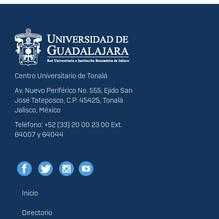
Información del
portal
Centro Universitario de Tonalá
Av. Nuevo Periférico No. 555, Ejido San
José Tateposco, C.P. 45425, Tonalá
Jalisco, México
Teléfono: +52 (33) 20 00 23 00 Ext.
64007 y 64044
Inicio
Menú
principal
Directorio