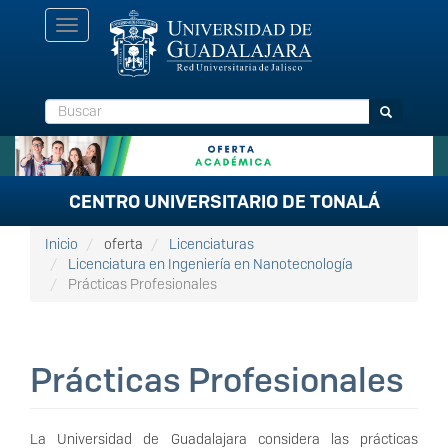
Pasar
Toggle
al
navigation
contenido
principal
Buscar
Buscar
CENTRO UNIVERSITARIO DE TONALÁ
Inicio
oferta
Licenciaturas
Licenciatura en Ingeniería en Nanotecnología
Prácticas Profesionales
Prácticas Profesionales
La Universidad de Guadalajara considera las prácticas