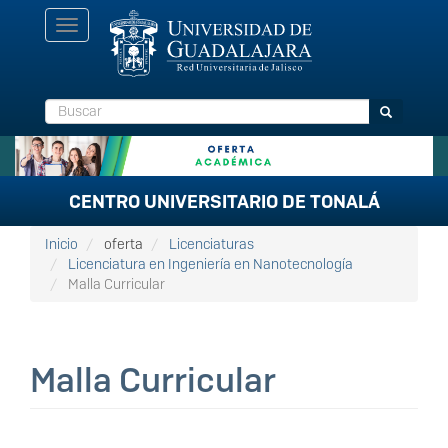
Pasar
Toggle
al
navigation
contenido
principal
Buscar
Buscar
CENTRO UNIVERSITARIO DE TONALÁ
Inicio
oferta
Licenciaturas
Licenciatura en Ingeniería en Nanotecnología
Malla Curricular
Malla Curricular