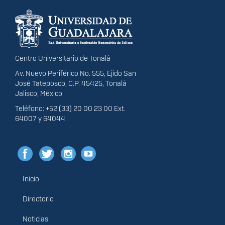
Información del
portal
Centro Universitario de Tonalá
Av. Nuevo Periférico No. 555, Ejido San
José Tateposco, C.P. 45425, Tonalá
Jalisco, México
Teléfono: +52 (33) 20 00 23 00 Ext.
64007 y 64044
Inicio
Menú
principal
Directorio
Noticias