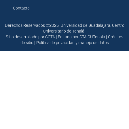
Contacto
Derechos
Derechos Reservados ©2025. Universidad de Guadalajara. Centro
Universitario de Tonalá.
Sitio desarrollado por
CGTA
| Editado por
CTA CUTonalá
|
Créditos
de sitio
|
Política de privacidad y manejo de datos