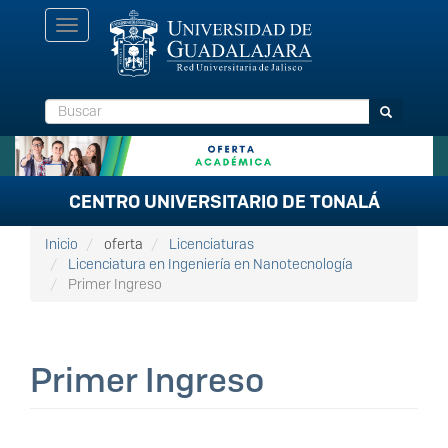
Pasar
Toggle
al
navigation
contenido
principal
Buscar
Buscar
CENTRO UNIVERSITARIO DE TONALÁ
Inicio
oferta
Licenciaturas
Licenciatura en Ingeniería en Nanotecnología
Primer Ingreso
Primer Ingreso