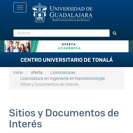
Pasar
Toggle
al
navigation
contenido
principal
Buscar
Buscar
CENTRO UNIVERSITARIO DE TONALÁ
Inicio
oferta
Licenciaturas
Licenciatura en Ingeniería en Nanotecnología
Sitios y Documentos de Interés
Sitios y Documentos de
Interés