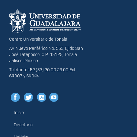
Información del
portal
Centro Universitario de Tonalá
Av. Nuevo Periférico No. 555, Ejido San
José Tateposco, C.P. 45425, Tonalá
Jalisco, México
Teléfono: +52 (33) 20 00 23 00 Ext.
64007 y 64044
Inicio
Menú
principal
Directorio