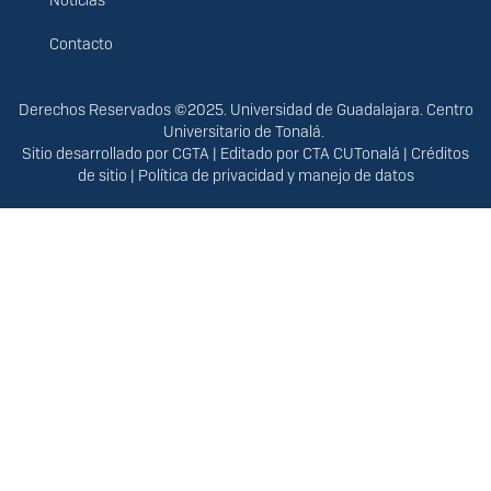
Noticias
Contacto
Derechos
Derechos Reservados ©2025. Universidad de Guadalajara. Centro
Universitario de Tonalá.
Sitio desarrollado por
CGTA
| Editado por
CTA CUTonalá
|
Créditos
de sitio
|
Política de privacidad y manejo de datos