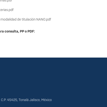
rias.pdf
erias.pdf
 modalidad de titulación NANO.pdf
ara consulta, PP o PDF:
 C.P. 45425, Tonalá Jalisco, México