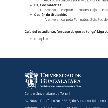
Archivo en carpeta Formatos: Alta de mate
Baja de materias.
Archivo en carpeta Formatos: Baja de mat
Opción de titulación.
Archivo en carpeta Formatos: Solicitud de
Guía del estudiante. (en caso de que se tenga) Liga p
No aplica
Información del portal
Centro Universitario de Tonalá
Av. Nuevo Periférico No. 555, Ejido San José Tateposco,