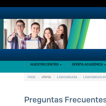
Pasar
al
contenido
principal
NAVEGACIÓN
NUESTRO CENTRO
OFERTA ACADÉMICA
PRINCIPAL
Inicio
oferta
Licenciaturas
Licenciatura e
Preguntas Frecuente