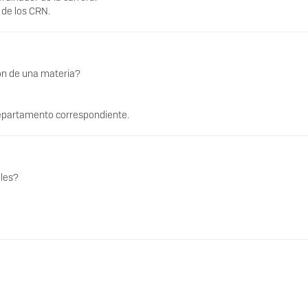
 de los CRN.
ón de una materia?
l Departamento correspondiente.
ales?