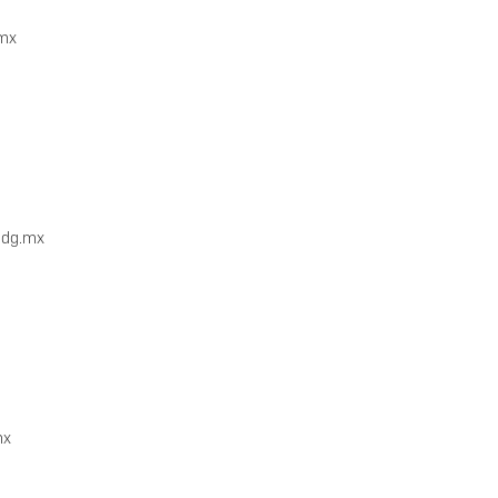
g.mx
udg.mx
.mx