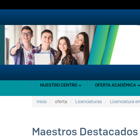
Pasar
al
contenido
principal
NAVEGACIÓN
NUESTRO CENTRO
OFERTA ACADÉMICA
PRINCIPAL
Inicio
oferta
Licenciaturas
Licenciatura e
Maestros Destacados