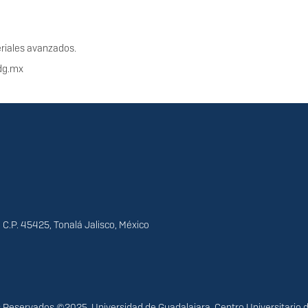
riales avanzados.
udg.mx
 C.P. 45425, Tonalá Jalisco, México
Reservados ©2025. Universidad de Guadalajara. Centro Universitario 