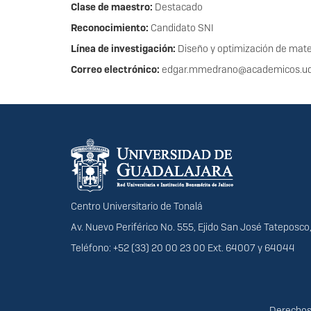
Clase de maestro:
Destacado
Reconocimiento:
Candidato SNI
Línea de investigación:
Diseño y optimización de mate
Correo electrónico:
edgar.mmedrano@academicos.
Información del portal
Centro Universitario de Tonalá
Av. Nuevo Periférico No. 555, Ejido San José Tateposco,
Teléfono: +52 (33) 20 00 23 00 Ext. 64007 y 64044
Derechos
Derechos 