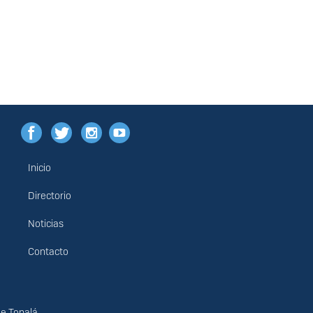
Inicio
Menú
principal
Directorio
Noticias
Contacto
de Tonalá.