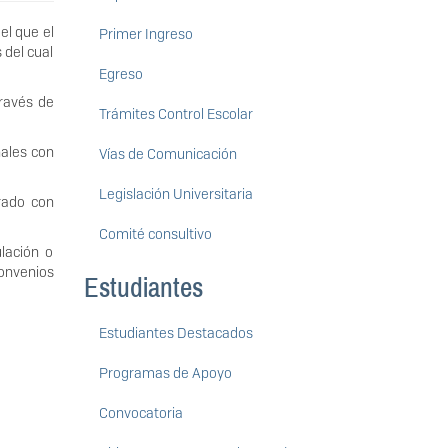
el que el
Primer Ingreso
 del cual
Egreso
través de
Trámites Control Escolar
nales con
Vías de Comunicación
Legislación Universitaria
rado con
Comité consultivo
lación o
convenios
Estudiantes
Estudiantes Destacados
Programas de Apoyo
Convocatoria