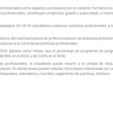
profesionales como espacios curriculares con un carácter formativo en 
 profesionales; constituyen un ejercicio guiado y supervisado, a través
dalajara 16 mil 40 estudiantes realizaron prácticas profesionales, a 
ivos del nivel licenciatura de la Red incorporan las prácticas profesio
orporan a la currícula las prácticas profesionales.
14-2030 plantea como metas, que el porcentaje de programas de preg
del 95% en el 2019, y del 100% en el 2030.
s profesionales, el estudiante puede recurrir a la Unidad de Vincu
cripción. En dichas áreas pueden solicitar información relacionada con 
ofesionales, calendarios y tramites, reglamento de prácticas, etcétera.