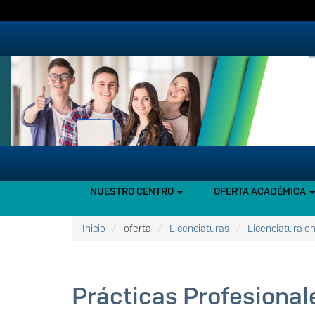
Pasar
al
contenido
principal
NAVEGACIÓN
NUESTRO CENTRO
OFERTA ACADÉMICA
PRINCIPAL
Inicio
oferta
Licenciaturas
Licenciatura e
Prácticas Profesional