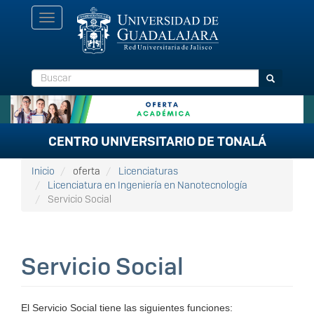
Pasar
Toggle
al
navigation
contenido
principal
Buscar
Buscar
CENTRO UNIVERSITARIO DE TONALÁ
Inicio
oferta
Licenciaturas
Licenciatura en Ingeniería en Nanotecnología
Servicio Social
Servicio Social
El Servicio Social tiene las siguientes funciones: