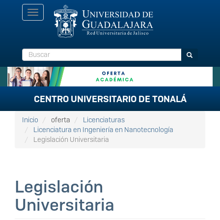
Pasar
Toggle
al
navigation
contenido
principal
Buscar
Buscar
CENTRO UNIVERSITARIO DE TONALÁ
Inicio
oferta
Licenciaturas
Licenciatura en Ingeniería en Nanotecnología
Legislación Universitaria
Legislación
Universitaria