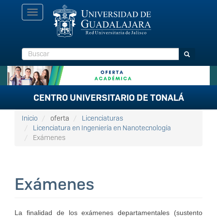
Pasar
Toggle
al
navigation
contenido
principal
Buscar
Buscar
CENTRO UNIVERSITARIO DE TONALÁ
Inicio
oferta
Licenciaturas
Licenciatura en Ingeniería en Nanotecnología
Exámenes
Exámenes
La finalidad de los exámenes departamentales (sustento