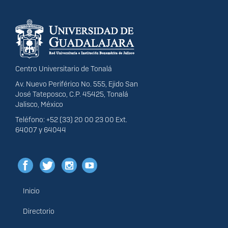
Información del
portal
Centro Universitario de Tonalá
Av. Nuevo Periférico No. 555, Ejido San
José Tateposco, C.P. 45425, Tonalá
Jalisco, México
Teléfono: +52 (33) 20 00 23 00 Ext.
64007 y 64044
Inicio
Menú
principal
Directorio