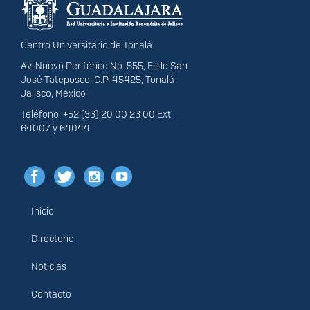
portal
Centro Universitario de Tonalá
Av. Nuevo Periférico No. 555, Ejido San
José Tateposco, C.P. 45425, Tonalá
Jalisco, México
Teléfono: +52 (33) 20 00 23 00 Ext.
64007 y 64044
Inicio
Menú
principal
Directorio
Noticias
Contacto