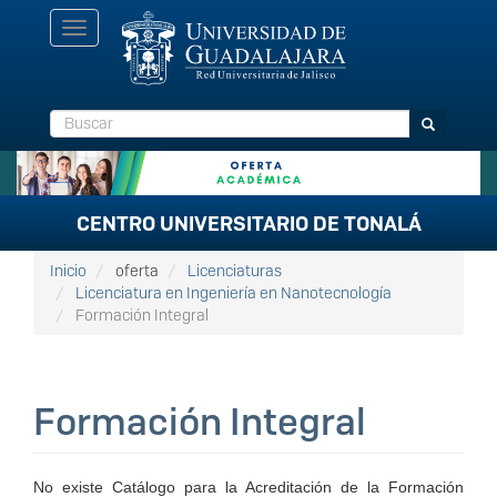
Pasar
Toggle
al
navigation
contenido
principal
Buscar
Buscar
CENTRO UNIVERSITARIO DE TONALÁ
Inicio
oferta
Licenciaturas
Licenciatura en Ingeniería en Nanotecnología
Formación Integral
Formación Integral
No existe Catálogo para la Acreditación de la Formación