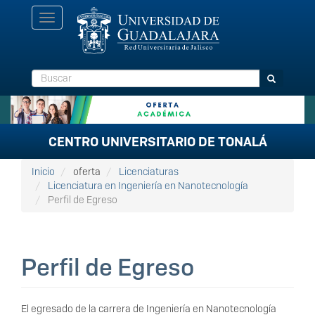
Pasar
Toggle
al
navigation
contenido
principal
Buscar
Buscar
CENTRO UNIVERSITARIO DE TONALÁ
Inicio
oferta
Licenciaturas
Licenciatura en Ingeniería en Nanotecnología
Perfil de Egreso
Perfil de Egreso
El egresado de la carrera de Ingeniería en Nanotecnología