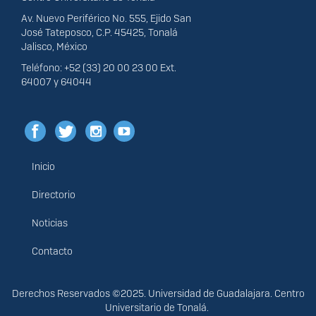
Av. Nuevo Periférico No. 555, Ejido San
José Tateposco, C.P. 45425, Tonalá
Jalisco, México
Teléfono: +52 (33) 20 00 23 00 Ext.
64007 y 64044
Inicio
Menú
principal
Directorio
Noticias
Contacto
Derechos
Derechos Reservados ©2025. Universidad de Guadalajara. Centro
Universitario de Tonalá.