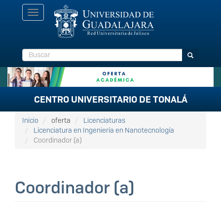
Pasar
Toggle
al
navigation
contenido
principal
Buscar
Buscar
CENTRO UNIVERSITARIO DE TONALÁ
Inicio
oferta
Licenciaturas
Licenciatura en Ingeniería en Nanotecnología
Coordinador (a)
Coordinador (a)