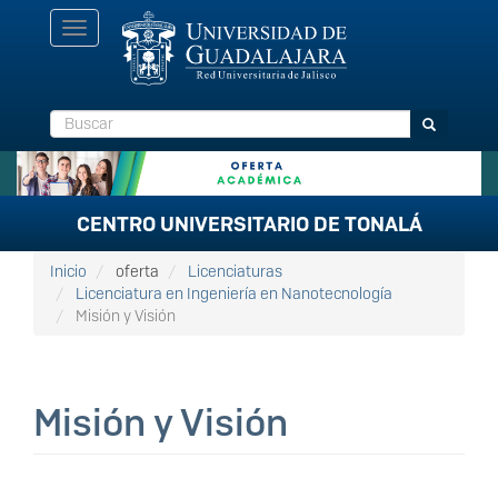
Pasar
Toggle
al
navigation
contenido
principal
Buscar
Buscar
CENTRO UNIVERSITARIO DE TONALÁ
Inicio
oferta
Licenciaturas
Licenciatura en Ingeniería en Nanotecnología
Misión y Visión
Misión y Visión