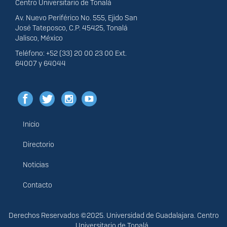
Centro Universitario de Tonalá
Av. Nuevo Periférico No. 555, Ejido San
José Tateposco, C.P. 45425, Tonalá
Jalisco, México
Teléfono: +52 (33) 20 00 23 00 Ext.
64007 y 64044
Inicio
Menú
principal
Directorio
Noticias
Contacto
Derechos
Derechos Reservados ©2025. Universidad de Guadalajara. Centro
Universitario de Tonalá.