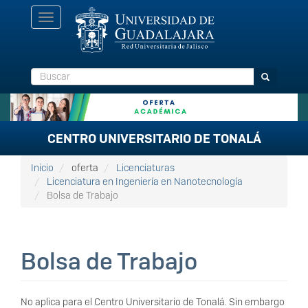
Pasar
Toggle
al
navigation
contenido
principal
Buscar
Buscar
CENTRO UNIVERSITARIO DE TONALÁ
Inicio
oferta
Licenciaturas
Licenciatura en Ingeniería en Nanotecnología
Bolsa de Trabajo
Bolsa de Trabajo
No aplica para el Centro Universitario de Tonalá. Sin embargo