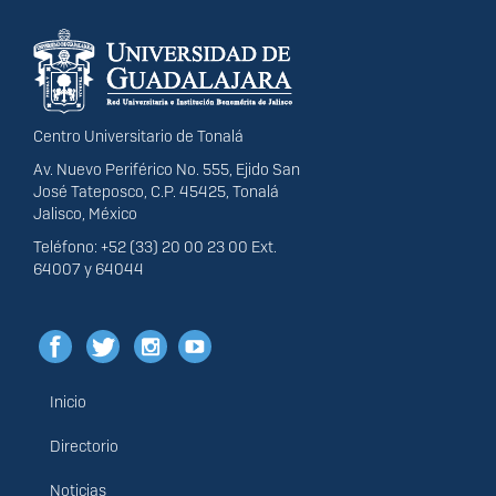
Información del
portal
Centro Universitario de Tonalá
Av. Nuevo Periférico No. 555, Ejido San
José Tateposco, C.P. 45425, Tonalá
Jalisco, México
Teléfono: +52 (33) 20 00 23 00 Ext.
64007 y 64044
Inicio
Menú
principal
Directorio
Noticias