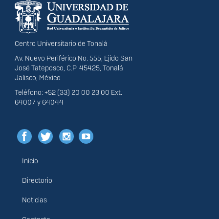
portal
Centro Universitario de Tonalá
Av. Nuevo Periférico No. 555, Ejido San
José Tateposco, C.P. 45425, Tonalá
Jalisco, México
Teléfono: +52 (33) 20 00 23 00 Ext.
64007 y 64044
Inicio
Menú
principal
Directorio
Noticias