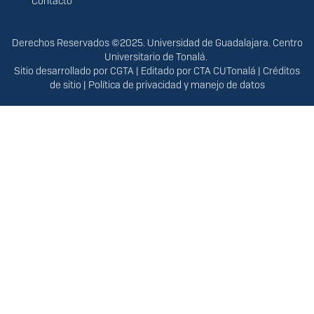
Contacto
Derechos
Derechos Reservados ©2025. Universidad de Guadalajara. Centro
Universitario de Tonalá.
Sitio desarrollado por
CGTA
| Editado por
CTA CUTonalá
|
Créditos
de sitio
|
Política de privacidad y manejo de datos