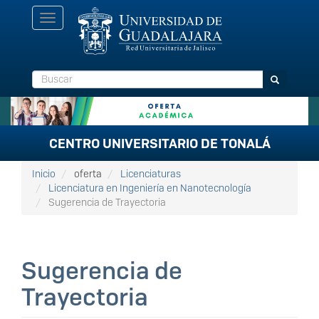
Pasar
Toggle
al
navigation
contenido
principal
Buscar
Buscar
CENTRO UNIVERSITARIO DE TONALÁ
Inicio
oferta
Licenciaturas
Licenciatura en Ingeniería en Nanotecnología
Sugerencia de Trayectoria
Sugerencia de
Trayectoria