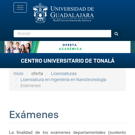
Pasar
Toggle
al
navigation
contenido
principal
Buscar
Buscar
CENTRO UNIVERSITARIO DE TONALÁ
Inicio
oferta
Licenciaturas
Licenciatura en Ingeniería en Nanotecnología
Exámenes
Exámenes
La finalidad de los exámenes departamentales (sustento