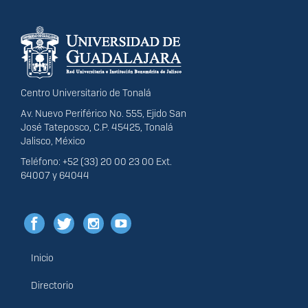
Información del
portal
Centro Universitario de Tonalá
Av. Nuevo Periférico No. 555, Ejido San
José Tateposco, C.P. 45425, Tonalá
Jalisco, México
Teléfono: +52 (33) 20 00 23 00 Ext.
64007 y 64044
Inicio
Menú
principal
Directorio