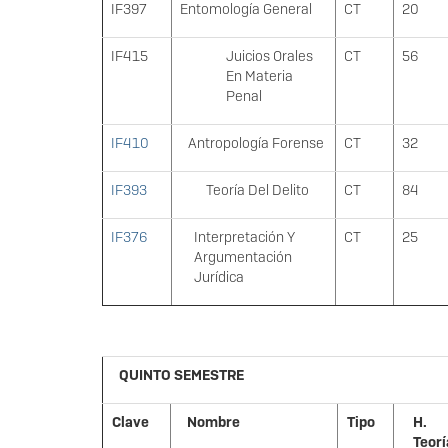
IF397
Entomología General
CT
20
IF415
Juicios Orales
CT
56
En Materia
Penal
IF410
Antropología Forense
CT
32
IF393
Teoría Del Delito
CT
84
IF376
Interpretación Y
CT
25
Argumentación
Jurídica
QUINTO SEMESTRE
Clave
Nombre
Tipo
H.
Teorí