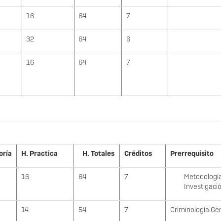
16
64
7
32
64
6
16
64
7
oría
H. Practica
H. Totales
Créditos
Prerrequisito
16
64
7
Metodologí
Investigació
14
54
7
Criminología Ge