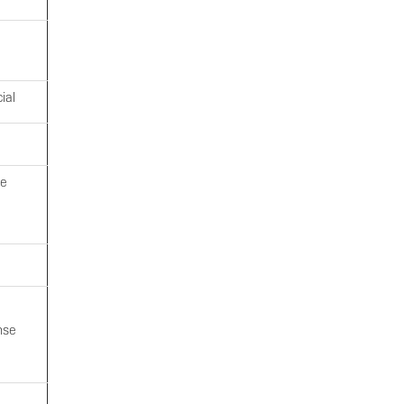
ial
se
nse