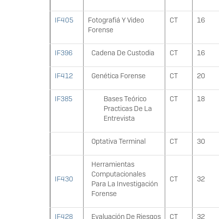
IF405
Fotografiá Y Video
CT
16
Forense
IF396
Cadena De Custodia
CT
16
IF412
Genética Forense
CT
20
IF385
Bases Teórico
CT
18
Practicas De La
Entrevista
Optativa Terminal
CT
30
Herramientas
Computacionales
IF430
CT
32
Para La Investigación
Forense
IF428
Evaluación De Riesgos
CT
32