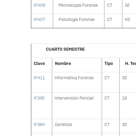
IF409
Microscopia Forense
CT
32
IF407
Psicología Forense
CT
40
CUARTO SEMESTRE
Clave
Nombre
Tipo
H. Te
IF411
Informática Forense
CT
32
IF395
Intervención Pericial
CT
16
IF384
Genética
CT
32