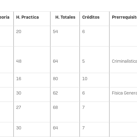
eoría
H. Practica
H. Totales
Créditos
Prerrequisit
20
54
6
48
64
5
Criminalístic
16
80
10
30
62
6
Física Genera
27
68
7
30
64
7