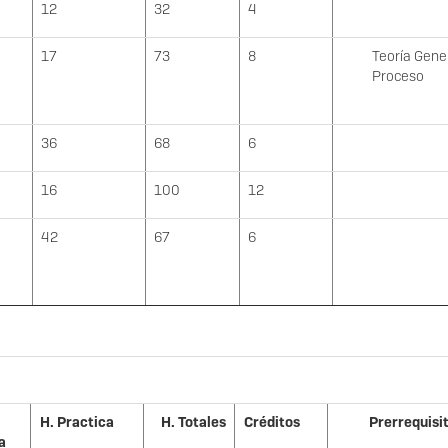
12
32
4
17
73
8
Teoría Gene
Proceso
36
68
6
16
100
12
42
67
6
H. Practica
H. Totales
Créditos
Prerrequisi
a