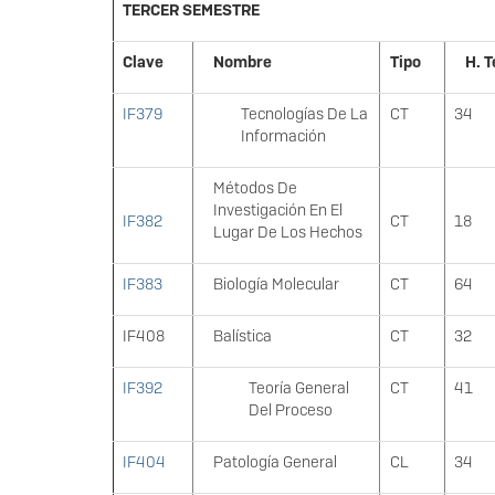
TERCER SEMESTRE
Clave
Nombre
Tipo
H. T
IF379
Tecnologías De La
CT
34
Información
Métodos De
Investigación En El
IF382
CT
18
Lugar De Los Hechos
IF383
Biología Molecular
CT
64
IF408
Balística
CT
32
IF392
Teoría General
CT
41
Del Proceso
IF404
Patología General
CL
34