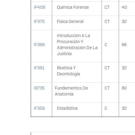
IF406
Química Forense
CT
40
IF375
Física General
CT
32
Introducción A La
Procuración Y
IF389
C
68
Administración De La
Justicia
IF391
Bioética Y
CT
32
Deontología
I8735
Fundamentos De
CT
80
Anatomía
IF359
Estadística
C
32