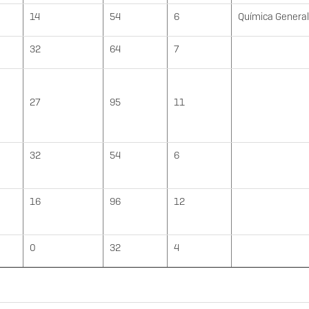
14
54
6
Química General
32
64
7
27
95
11
32
54
6
16
96
12
0
32
4