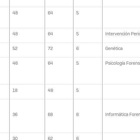
48
64
5
48
64
5
Intervención Peric
52
72
6
Genética
46
64
5
Psicología Foren
18
48
5
36
68
6
Informática Fore
30
62
6