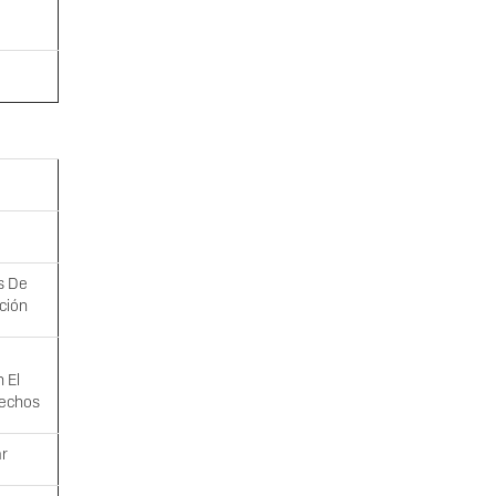
s De
ción
 El
Hechos
ar