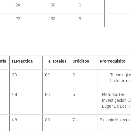
24
56
6
22
62
6
oría
H.Practica
H. Totales
Créditos
Prerrequisito
30
62
6
Tecnología
La Informa
48
64
5
Métodos De
Investigación En
Lugar De Los 
48
80
7
Biología Molecul