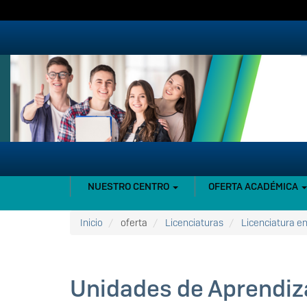
Pasar
al
contenido
principal
NAVEGACIÓN
NUESTRO CENTRO
OFERTA ACADÉMICA
PRINCIPAL
Inicio
oferta
Licenciaturas
Licenciatura e
Unidades de Aprendiz