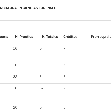
ENCIATURA EN CIENCIAS FORENSES
Teoría
H. Practica
H. Totales
Créditos
Prerrequisi
16
64
7
16
64
7
32
64
6
16
64
7
20
64
6