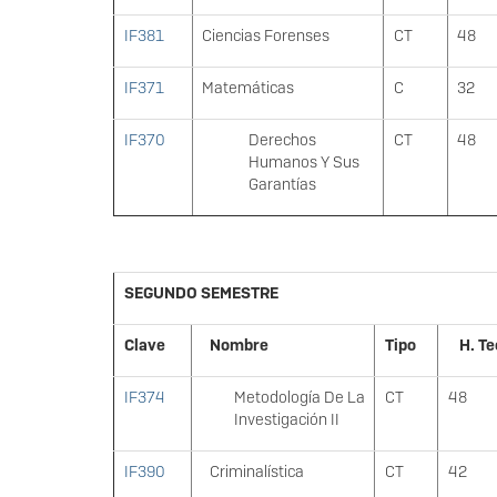
IF381
Ciencias Forenses
CT
48
IF371
Matemáticas
C
32
IF370
Derechos
CT
48
Humanos Y Sus
Garantías
SEGUNDO SEMESTRE
Clave
Nombre
Tipo
H. Te
IF374
Metodología De La
CT
48
Investigación II
IF390
Criminalística
CT
42