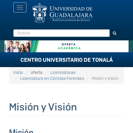
Pasar
Toggle
al
navigation
contenido
principal
Buscar
Buscar
CENTRO UNIVERSITARIO DE TONALÁ
Inicio
oferta
Licenciaturas
Licenciatura en Ciencias Forenses
Misión y Visión
Misión y Visión
Misión