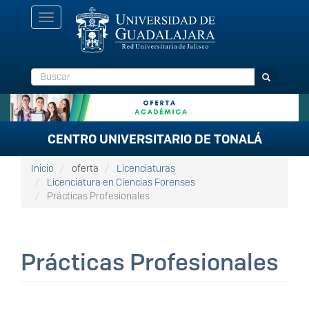
Pasar
Toggle
al
navigation
contenido
principal
Buscar
Buscar
CENTRO UNIVERSITARIO DE TONALÁ
Inicio
oferta
Licenciaturas
Licenciatura en Ciencias Forenses
Prácticas Profesionales
Prácticas Profesionales