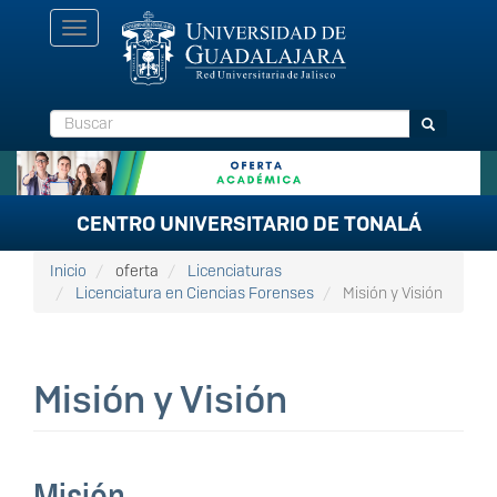
Pasar
Toggle
al
navigation
contenido
principal
Buscar
Buscar
CENTRO UNIVERSITARIO DE TONALÁ
Inicio
oferta
Licenciaturas
Licenciatura en Ciencias Forenses
Misión y Visión
Misión y Visión
Misión