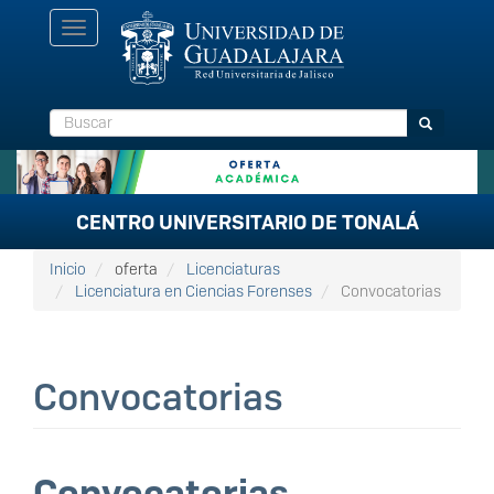
Pasar
Toggle
al
navigation
contenido
principal
Buscar
Buscar
CENTRO UNIVERSITARIO DE TONALÁ
Inicio
oferta
Licenciaturas
Licenciatura en Ciencias Forenses
Convocatorias
Convocatorias
Convocatorias