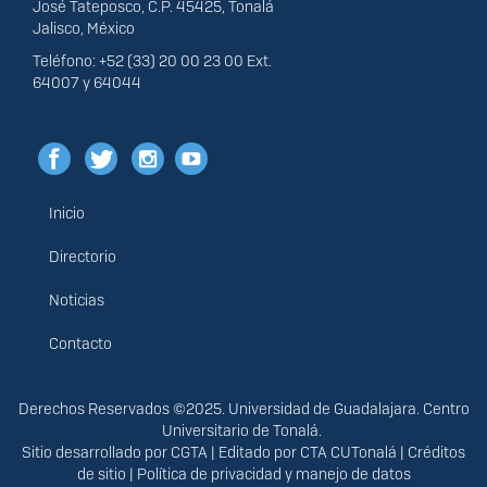
José Tateposco, C.P. 45425, Tonalá
Jalisco, México
Teléfono: +52 (33) 20 00 23 00 Ext.
64007 y 64044
Inicio
Menú
principal
Directorio
Noticias
Contacto
Derechos
Derechos Reservados ©2025. Universidad de Guadalajara. Centro
Universitario de Tonalá.
Sitio desarrollado por
CGTA
| Editado por
CTA CUTonalá
|
Créditos
de sitio
|
Política de privacidad y manejo de datos