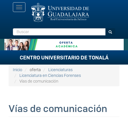
Pasar
Toggle
al
navigation
contenido
principal
Buscar
Buscar
CENTRO UNIVERSITARIO DE TONALÁ
Inicio
oferta
Licenciaturas
Licenciatura en Ciencias Forenses
Vías de comunicación
Vías de comunicación