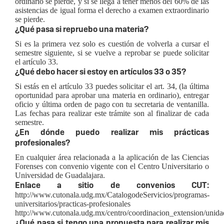
ordinario se pierde, y si se llega a tener menos del 60% de las
asistencias de igual forma el derecho a examen extraordinario
se pierde.
¿Qué pasa si repruebo una materia?
Si es la primera vez solo es cuestión de volverla a cursar el
semestre siguiente, si se vuelve a reprobar se puede solicitar
el artículo 33.
¿Qué debo hacer si estoy en artículos 33 o 35?
Si estás en el artículo 33 puedes solicitar el art. 34, (la última
oportunidad para aprobar una materia en ordinario), entregar
oficio y última orden de pago con tu secretaria de ventanilla.
Las fechas para realizar este trámite son al finalizar de cada
semestre.
¿En dónde puedo realizar mis prácticas
profesionales?
En cualquier área relacionada a la aplicación de las Ciencias
Forenses con convenio vigente con el Centro Universitario o
Universidad de Guadalajara.
Enlace a sitio de convenios CUT:
http://www.cutonala.udg.mx/CatalogodeServicios/programas-
universitarios/practicas-profesionales
http://www.cutonala.udg.mx/centro/coordinacion_extension/unida
¿Qué pasa si tengo una propuesta para realizar mis