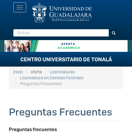
Pasar
Toggle
al
navigation
contenido
principal
Buscar
Buscar
CENTRO UNIVERSITARIO DE TONALÁ
Inicio
oferta
Licenciaturas
Licenciatura en Ciencias Forenses
Preguntas Frecuentes
Preguntas Frecuentes
Preguntas frecuentes