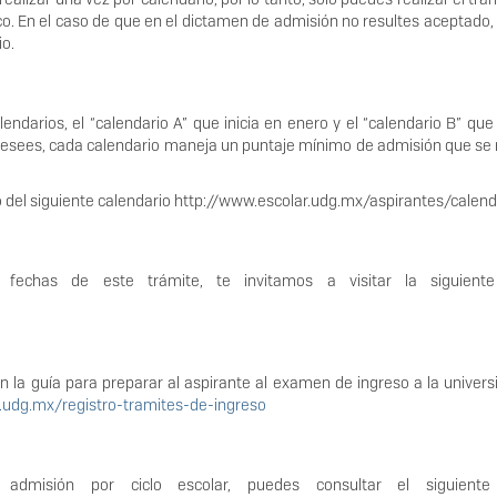
ico. En el caso de que en el dictamen de admisión no resultes aceptado, 
io.
ndarios, el “calendario A” que inicia en enero y el “calendario B” que 
 desees, cada calendario maneja un puntaje mínimo de admisión que se
cio del siguiente calendario http://www.escolar.udg.mx/aspirantes/calend
fechas de este trámite, te invitamos a visitar la siguient
n la guía para preparar al aspirante al examen de ingreso a la univer
r.udg.mx/registro-tramites-de-ingreso
dmisión por ciclo escolar, puedes consultar el siguiente 