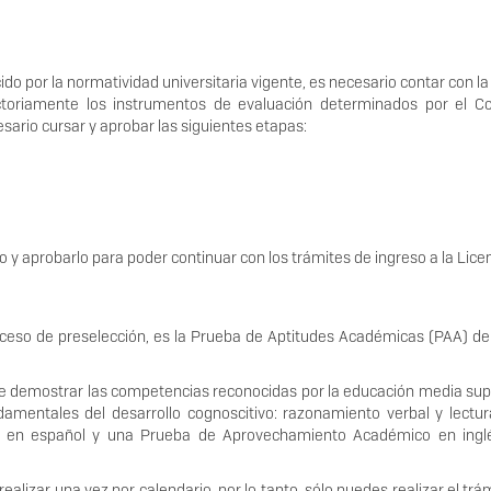
ido por la normatividad universitaria vigente, es necesario contar con la
factoriamente los instrumentos de evaluación determinados por el C
sario cursar y aprobar las siguientes etapas:
o y aprobarlo para poder continuar con los trámites de ingreso a la Lice
ceso de preselección, es la Prueba de Aptitudes Académicas (PAA) de
e de demostrar las competencias reconocidas por la educación media sup
mentales del desarrollo cognoscitivo: razonamiento verbal y lectura
ón en español y una Prueba de Aprovechamiento Académico en ing
alizar una vez por calendario, por lo tanto, sólo puedes realizar el trá