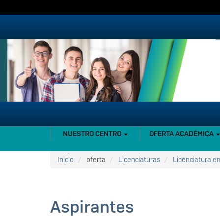
Pasar
al
contenido
principal
NAVEGACIÓN
NUESTRO CENTRO
OFERTA ACADÉMICA
PRINCIPAL
Inicio
oferta
Licenciaturas
Licenciatura e
Aspirantes