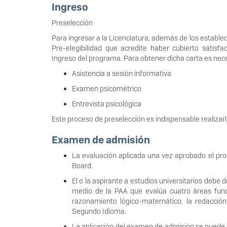
Ingreso
Preselección
Para ingresar a la Licenciatura, además de los establec
Pre-elegibilidad que acredite haber cubierto satis
Ingreso del programa. Para obtener dicha carta es nece
Asistencia a sesión informativa
Examen psicométrico
Entrevista psicológica
Este proceso de preselección es indispensable realizarl
Examen de admisión
La evaluación aplicada una vez aprobado el pro
Board.
El o la aspirante a estudios universitarios deb
medio de la PAA que evalúa cuatro áreas funda
razonamiento lógico-matemático, la redacci
Segundo Idioma.
La aplicación del examen de admisión se puede re