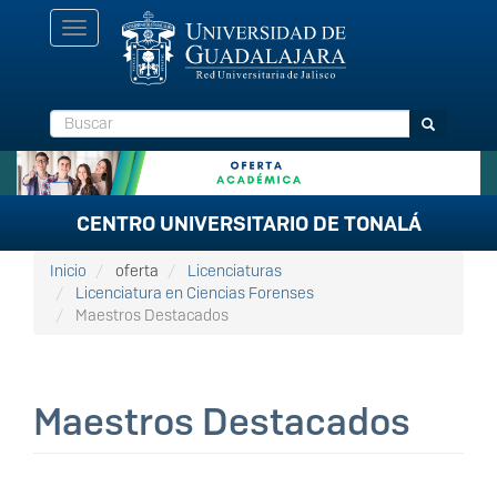
Pasar
Toggle
al
navigation
contenido
principal
Buscar
Buscar
CENTRO UNIVERSITARIO DE TONALÁ
Inicio
oferta
Licenciaturas
Licenciatura en Ciencias Forenses
Maestros Destacados
Maestros Destacados