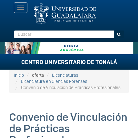
Pasar
Toggle
al
navigation
contenido
principal
Buscar
Buscar
CENTRO UNIVERSITARIO DE TONALÁ
Inicio
oferta
Licenciaturas
Licenciatura en Ciencias Forenses
Convenio de Vinculación de Prácticas Profesionales
Convenio de Vinculación
de Prácticas