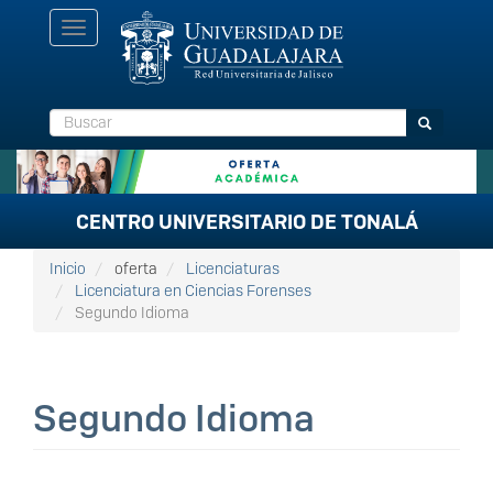
Pasar
Toggle
al
navigation
contenido
principal
Buscar
Buscar
CENTRO UNIVERSITARIO DE TONALÁ
Inicio
oferta
Licenciaturas
Licenciatura en Ciencias Forenses
Segundo Idioma
Segundo Idioma