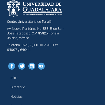
portal
Centro Universitario de Tonalá
Av. Nuevo Periférico No. 555, Ejido San
José Tateposco, C.P. 45425, Tonalá
Jalisco, México
Teléfono: +52 (33) 20 00 23 00 Ext.
64007 y 64044
Inicio
Menú
principal
Directorio
Noticias