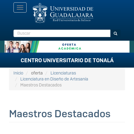
Pasar
Toggle
al
navigation
contenido
principal
Buscar
Buscar
CENTRO UNIVERSITARIO DE TONALÁ
Inicio
oferta
Licenciaturas
Licenciatura en Diseño de Artesanía
Maestros Destacados
Maestros Destacados