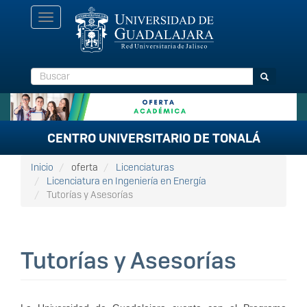
Pasar
Toggle
al
navigation
contenido
principal
Buscar
Buscar
CENTRO UNIVERSITARIO DE TONALÁ
Inicio
oferta
Licenciaturas
Licenciatura en Ingeniería en Energía
Tutorías y Asesorías
Tutorías y Asesorías