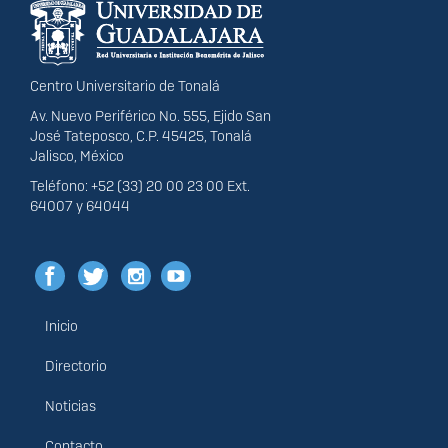
portal
Centro Universitario de Tonalá
Av. Nuevo Periférico No. 555, Ejido San
José Tateposco, C.P. 45425, Tonalá
Jalisco, México
Teléfono: +52 (33) 20 00 23 00 Ext.
64007 y 64044
Inicio
Menú
principal
Directorio
Noticias
Contacto