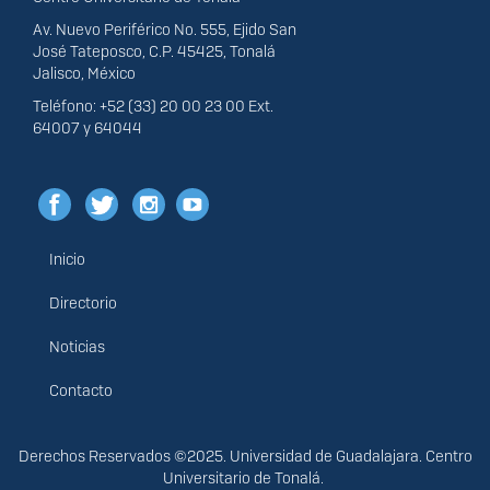
Av. Nuevo Periférico No. 555, Ejido San
José Tateposco, C.P. 45425, Tonalá
Jalisco, México
Teléfono: +52 (33) 20 00 23 00 Ext.
64007 y 64044
Inicio
Menú
principal
Directorio
Noticias
Contacto
Derechos
Derechos Reservados ©2025. Universidad de Guadalajara. Centro
Universitario de Tonalá.