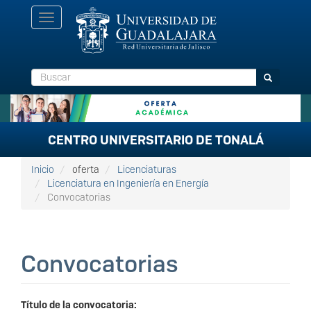
Pasar
Toggle
al
navigation
contenido
principal
Buscar
Buscar
CENTRO UNIVERSITARIO DE TONALÁ
Inicio
oferta
Licenciaturas
Licenciatura en Ingeniería en Energía
Convocatorias
Convocatorias
Título de la convocatoria: